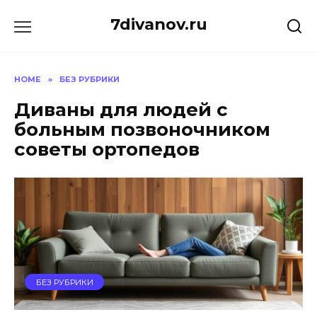
Skip
7divanov.ru
to
content
HOME
»
БЕЗ РУБРИКИ
Диваны для людей с
больным позвоночником
советы ортопедов
БЕЗ РУБРИКИ