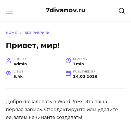
Skip
7divanov.ru
to
content
HOME
»
БЕЗ РУБРИКИ
Привет, мир!
AUTHOR
READING
admin
1 min
VIEWS
PUBLISHED BY
3.4k.
24.03.2026
Добро пожаловать в WordPress. Это ваша
первая запись. Отредактируйте или удалите
ее, затем начинайте создавать!